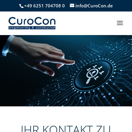
+49 6251 704708 0
info@CuroCon.de
IHR KONTAKT ZU