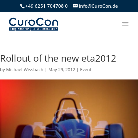
+49 6251 704708 0
info@CuroCon.de
Rollout of the new eta2012
by
Michael Wissbach
|
May 29, 2012
|
Event