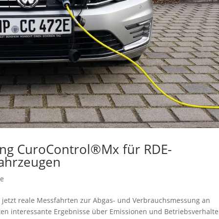
ng CuroControl®Mx für RDE-
Fahrzeugen
te
H jetzt reale Messfahrten zur Abgas- und Verbrauchsmessung an
ten interessante Ergebnisse über Emissionen und Betriebsverhalt